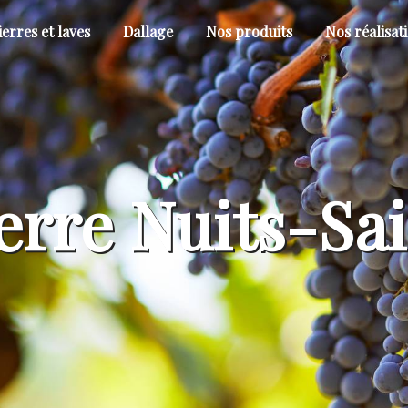
ierres et laves
Dallage
Nos produits
Nos réalisat
ierre Nuits-S