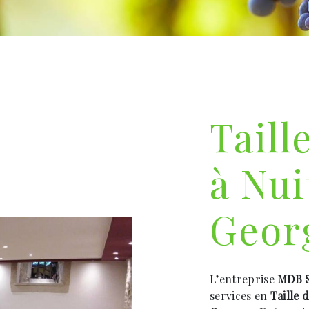
Taill
à Nui
Geor
L’entreprise
MDB S
services en
Taille 