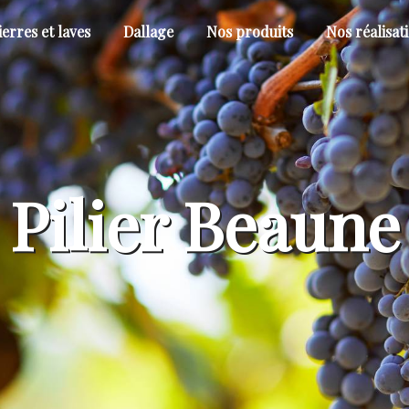
ierres et laves
Dallage
Nos produits
Nos réalisat
Pilier Beaune