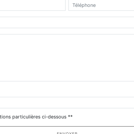
deau des cookies
tions particulières ci-dessous **
ENVOYER