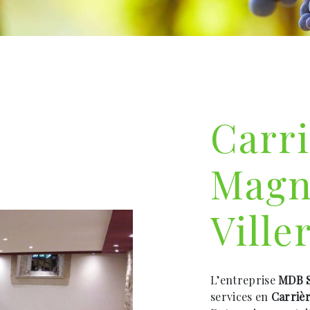
Carri
Magn
Ville
L’entreprise
MDB S
services en
Carriè