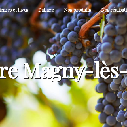
ierres et laves
Dallage
Nos produits
Nos réalisat
re Magny-lès-