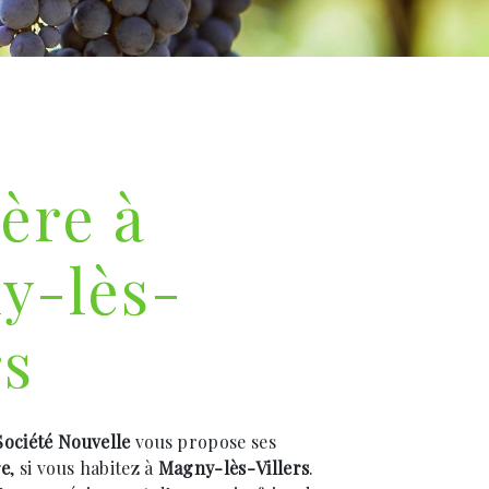
ère à
y-lès-
rs
ociété Nouvelle
vous propose ses
re
, si vous habitez à
Magny-lès-Villers
.