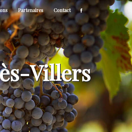
ions
Partenaires
Contact
ès-Villers