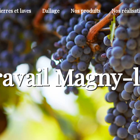
ierres et laves
Dallage
Nos produits
Nos réalisat
ravail Magny-l