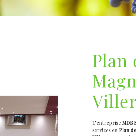
Plan 
Magn
Ville
L’entreprise
MDB S
services en
Plan de