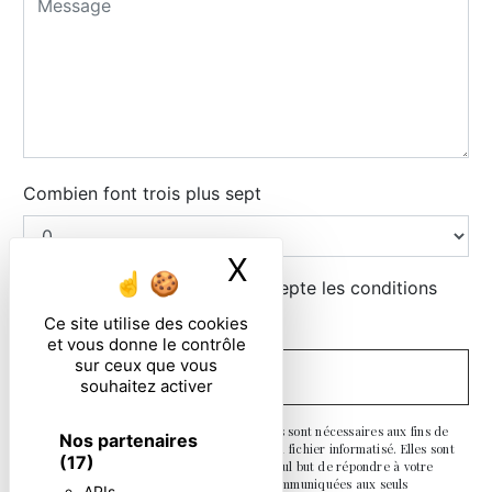
Combien font trois plus sept
X
Masquer le ban
En cochant cette case, j'accepte les conditions
particulières ci-dessous **
Ce site utilise des cookies
et vous donne le contrôle
sur ceux que vous
ENVOYER
souhaitez activer
** Les données personnelles communiquées sont nécessaires aux fins de
Nos partenaires
vous contacter et sont enregistrées dans un fichier informatisé. Elles sont
(17)
destinées à et ses sous-traitants dans le seul but de répondre à votre
message. Les données collectées seront communiquées aux seuls
APIs