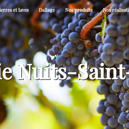
ierres et laves
Dallage
Nos produits
Nos réalisat
e Nuits-Sain