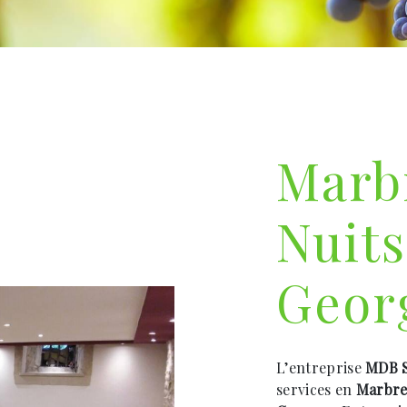
Marb
Nuits
Geor
L’entreprise
MDB S
services en
Marbre