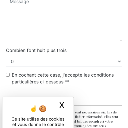
Combien font huit plus trois
En cochant cette case, j'accepte les conditions
particulières ci-dessous **
ENVOYER
X
Masquer le ban
** Les données personnelles communiquées sont nécessaires aux fins de
vous contacter et sont enregistrées dans un fichier informatisé. Elles sont
Ce site utilise des cookies
destinées à et ses sous-traitants dans le seul but de répondre à votre
et vous donne le contrôle
message. Les données collectées seront communiquées aux seuls