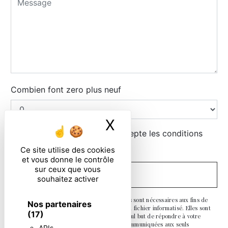
Combien font zero plus neuf
X
Masquer le ban
En cochant cette case, j'accepte les conditions
particulières ci-dessous **
Ce site utilise des cookies
et vous donne le contrôle
sur ceux que vous
ENVOYER
souhaitez activer
** Les données personnelles communiquées sont nécessaires aux fins de
Nos partenaires
vous contacter et sont enregistrées dans un fichier informatisé. Elles sont
(17)
destinées à et ses sous-traitants dans le seul but de répondre à votre
message. Les données collectées seront communiquées aux seuls
APIs