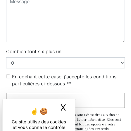
Combien font six plus un
En cochant cette case, j'accepte les conditions
particulières ci-dessous **
ENVOYER
X
Masquer le ban
** Les données personnelles communiquées sont nécessaires aux fins de
vous contacter et sont enregistrées dans un fichier informatisé. Elles sont
Ce site utilise des cookies
destinées à et ses sous-traitants dans le seul but de répondre à votre
et vous donne le contrôle
message. Les données collectées seront communiquées aux seuls