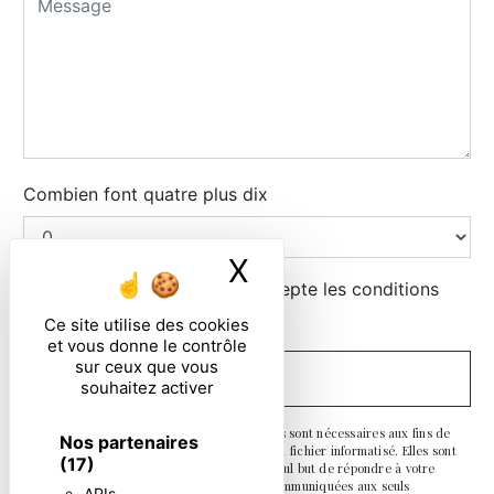
Combien font quatre plus dix
X
Masquer le ban
En cochant cette case, j'accepte les conditions
particulières ci-dessous **
Ce site utilise des cookies
et vous donne le contrôle
sur ceux que vous
ENVOYER
souhaitez activer
** Les données personnelles communiquées sont nécessaires aux fins de
Nos partenaires
vous contacter et sont enregistrées dans un fichier informatisé. Elles sont
(17)
destinées à et ses sous-traitants dans le seul but de répondre à votre
message. Les données collectées seront communiquées aux seuls
APIs