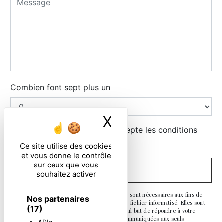
Combien font sept plus un
X
Masquer le ban
En cochant cette case, j'accepte les conditions
particulières ci-dessous **
Ce site utilise des cookies
et vous donne le contrôle
sur ceux que vous
ENVOYER
souhaitez activer
** Les données personnelles communiquées sont nécessaires aux fins de
Nos partenaires
vous contacter et sont enregistrées dans un fichier informatisé. Elles sont
(17)
destinées à et ses sous-traitants dans le seul but de répondre à votre
message. Les données collectées seront communiquées aux seuls
APIs