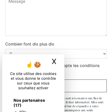
Combien font dix plus dix
X
Masquer le ban
En cochant cette case, j'accepte les conditions
particulières ci-dessous **
Ce site utilise des cookies
et vous donne le contrôle
sur ceux que vous
ENVOYER
souhaitez activer
** Les données personnelles communiquées sont nécessaires aux fins de
Nos partenaires
vous contacter et sont enregistrées dans un fichier informatisé. Elles sont
(17)
destinées à et ses sous-traitants dans le seul but de répondre à votre
message. Les données collectées seront communiquées aux seuls
APIs