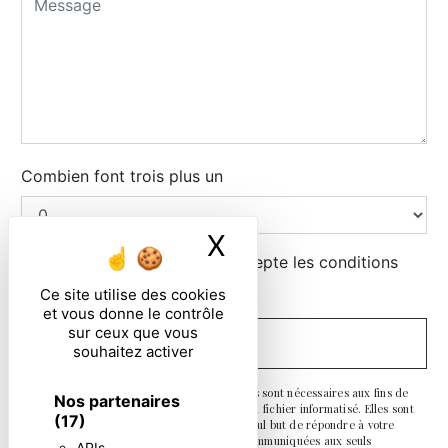
Combien font trois plus un
X
Masquer le ban
En cochant cette case, j'accepte les conditions
particulières ci-dessous **
Ce site utilise des cookies
et vous donne le contrôle
sur ceux que vous
ENVOYER
souhaitez activer
** Les données personnelles communiquées sont nécessaires aux fins de
Nos partenaires
vous contacter et sont enregistrées dans un fichier informatisé. Elles sont
(17)
destinées à et ses sous-traitants dans le seul but de répondre à votre
message. Les données collectées seront communiquées aux seuls
APIs