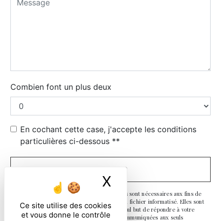
Combien font un plus deux
En cochant cette case, j'accepte les conditions
particulières ci-dessous **
ENVOYER
X
Masquer le ban
** Les données personnelles communiquées sont nécessaires aux fins de
vous contacter et sont enregistrées dans un fichier informatisé. Elles sont
Ce site utilise des cookies
destinées à et ses sous-traitants dans le seul but de répondre à votre
et vous donne le contrôle
message. Les données collectées seront communiquées aux seuls